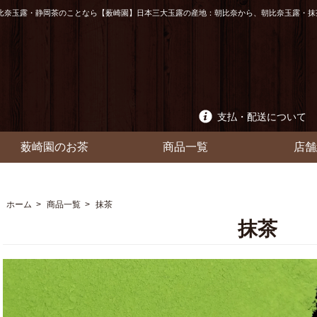
比奈玉露・静岡茶のことなら【薮崎園】日本三大玉露の産地：朝比奈から、朝比奈玉露・抹
支払・配送について
薮崎園のお茶
商品一覧
店舗
ホーム
>
商品一覧
>
抹茶
抹茶