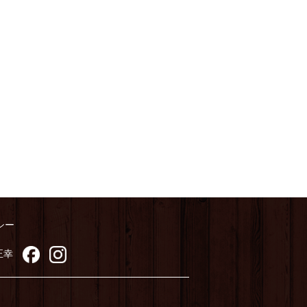
シー
正幸