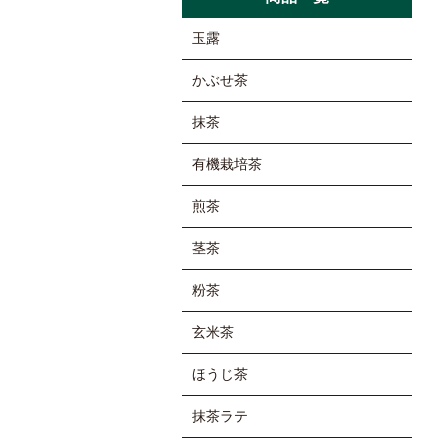
玉露
かぶせ茶
抹茶
有機栽培茶
煎茶
茎茶
粉茶
玄米茶
ほうじ茶
抹茶ラテ