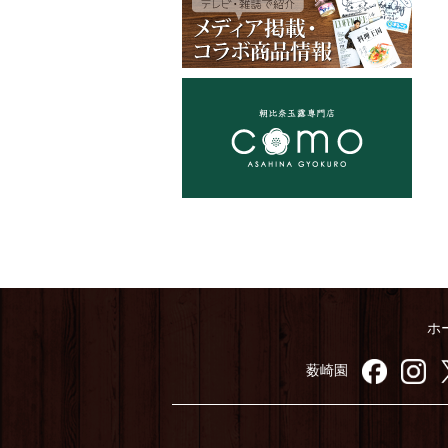
ホ
薮崎園