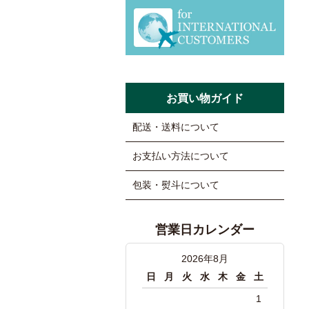
お買い物ガイド
配送・送料について
お支払い方法について
包装・熨斗について
営業日カレンダー
2026年8月
日
月
火
水
木
金
土
1