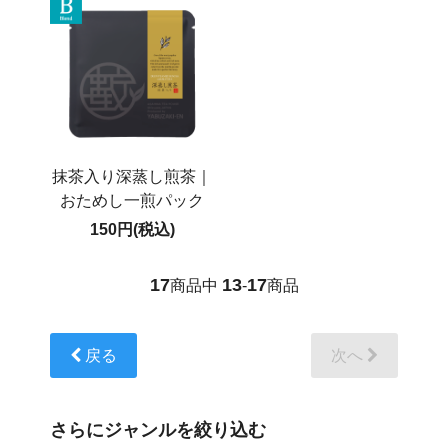
抹茶入り深蒸し煎茶｜
おためし一煎パック
150円(税込)
17
13
17
商品中
-
商品
戻る
次へ
さらにジャンルを絞り込む