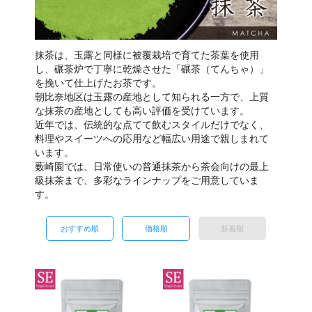
抹茶は、玉露と同様に被覆栽培で育てた茶葉を使用
し、碾茶炉で丁寧に乾燥させた「碾茶（てんちゃ）」
を挽いて仕上げたお茶です。
朝比奈地区は玉露の産地として知られる一方で、上質
な抹茶の産地としても高い評価を受けています。
近年では、伝統的な点てて飲むスタイルだけでなく、
料理やスイーツへの応用など幅広い用途で親しまれて
います。
薮崎園では、日常使いの普通抹茶から茶会向けの最上
級抹茶まで、多彩なラインナップをご用意していま
す。
おすすめ順
価格順
新着順