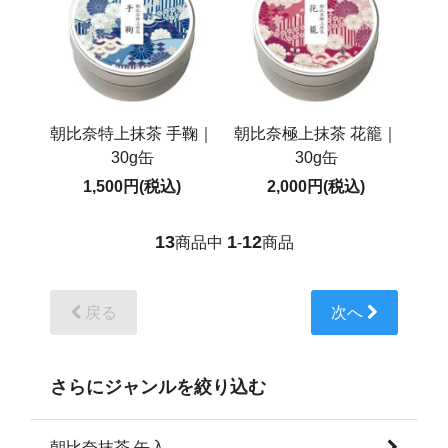
朝比奈特上抹茶 手鞠｜
朝比奈極上抹茶 花籠｜
30g缶
30g缶
1,500円(税込)
2,000円(税込)
13
1
12
商品中
-
商品
戻る
次へ
さらにジャンルを絞り込む
朝比奈抹茶 缶入