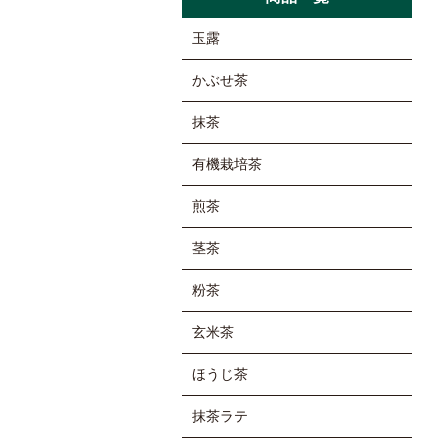
玉露
かぶせ茶
抹茶
有機栽培茶
煎茶
茎茶
粉茶
玄米茶
ほうじ茶
抹茶ラテ