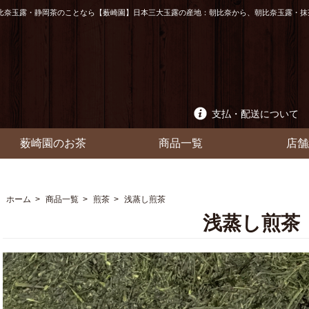
比奈玉露・静岡茶のことなら【薮崎園】日本三大玉露の産地：朝比奈から、朝比奈玉露・抹
支払・配送について
薮崎園のお茶
商品一覧
店舗
ホーム
>
商品一覧
>
煎茶
>
浅蒸し煎茶
浅蒸し煎茶