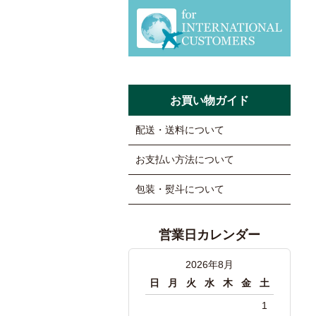
お買い物ガイド
配送・送料について
お支払い方法について
包装・熨斗について
営業日カレンダー
2026年8月
日
月
火
水
木
金
土
1