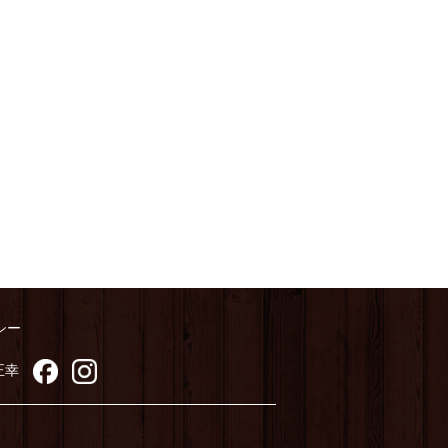
シー
正幸