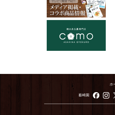
ホ
薮崎園