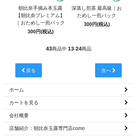
朝比奈手摘み本玉露
深蒸し煎茶 最高級｜お
【朝比奈プレミアム】
ためし一煎パック
｜おためし一煎パック
300円(税込)
300円(税込)
43
13
24
商品中
-
商品
戻る
次へ
ホーム
カートを見る
会社概要
店舗紹介：朝比奈玉露専門店como