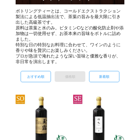
ボトリングティーとは、コールドエクストラクション
製法による低温抽出法で、茶葉の旨みを最大限に引き
出した高級茶です。
原料は茶葉と水のみ。ビタミンCなどの酸化防止剤や添
加物は一切使用せず、お茶本来の旨味をボトルに詰め
ました。
特別な日の特別なお料理に合わせて、ワインのように
香りや味を贅沢にお楽しみください。
プロが急須で淹れたような深い旨味と優雅な香りが、
非日常を演出します。
おすすめ順
価格順
新着順