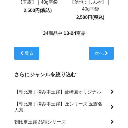
【玉露】｜40g平袋
【信也：しんや】｜
40g平袋
2,500円(税込)
2,500円(税込)
34
13
24
商品中
-
商品
戻る
次へ
さらにジャンルを絞り込む
【朝比奈手摘み本玉露】薮崎園オリジナル
【朝比奈手摘み本玉露】匠シリーズ 玉露名
人茶
朝比奈玉露 品種シリーズ