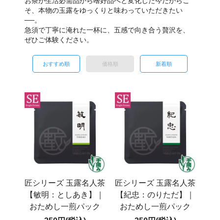
お茶が生活必需品から嗜好品へと変化した今だからこ
そ、本物の玉露をゆっくりと味わっていただきたい
──。
急須で丁寧に淹れた一杯に、五感で向き合う贅沢を、
ぜひご体験ください。
おすすめ順
価格順
新着順
匠シリーズ 玉露名人茶
匠シリーズ 玉露名人茶
【敏明：としあき】｜
【紀忠：のりただ】｜
おためし一煎パック
おためし一煎パック