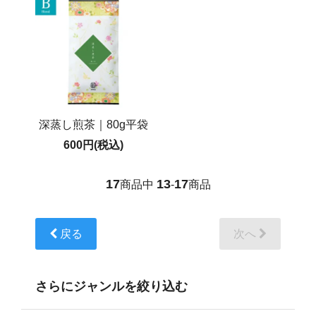
深蒸し煎茶｜80g平袋
600円(税込)
17
13
17
商品中
-
商品
戻る
次へ
さらにジャンルを絞り込む