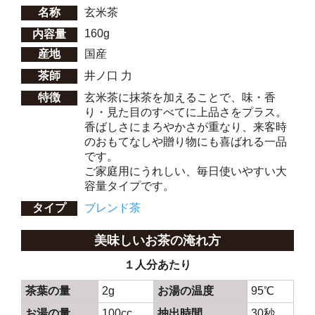
名称
玄米茶
160g
内容量
産地
国産
茶師
井ノ口 力
特徴
玄米茶に抹茶を加えることで、味・香
り・見た目のすべてに上品さをプラス。
香ばしさにまろやかさが重なり、来客時
のおもてなしや贈り物にも喜ばれる一品
です。
ご家庭用にうれしい、毎日使いやすい大
容量タイプです。
タイプ
ブレンド茶
美味しいお茶の淹れ方
１人分あたり
茶葉の量
2g
お湯の温度
95℃
お湯の量
100cc
抽出時間
30秒