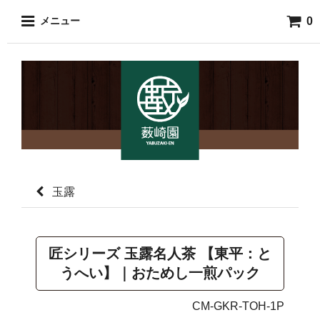
0
メニュー
玉露
匠シリーズ 玉露名人茶 【東平：と
うへい】｜おためし一煎パック
CM-GKR-TOH-1P