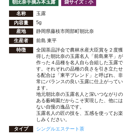
朝比奈手摘み本玉露
袋サイズ：小
名称
玉露
5g
内容量
産地
静岡県藤枝市岡部町朝比奈
生産者
前島 東平
特徴
全国茶品評会で農林水産大臣賞を２度獲
得した朝比奈の玉露名人「前島東平」が
作った４品種を名人自ら合組した玉露で
す。それぞれの品種の良さを引き立たせ
る配合は「東平ブレンド」と呼ばれ、非
常にバランスの良い玉露に仕上がってい
ます。
地元朝比奈の玉露名人と深いつながりの
ある薮崎園だからこそ実現した、他には
ない自慢の逸品です。
玉露名人の匠の技を、五感を使ってお楽
しみください。
タイプ
シングルエステート茶