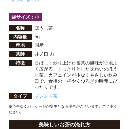
おためし一煎パック
袋サイズ：小
名称
ほうじ茶
5g
内容量
産地
国産
茶師
井ノ口 力
特徴
香ばしく炒り上げた番茶の風味が心地よ
く広がる、すっきりとした味わいのほう
じ茶。カフェインが少なくやさしい飲み
口で、食後の一杯やくつろぎの時間にぴ
ったりです。
タイプ
ブレンド茶
※予告なくパッケージが変更となる場合がございます。ご了承く
ださい。
美味しいお茶の淹れ方