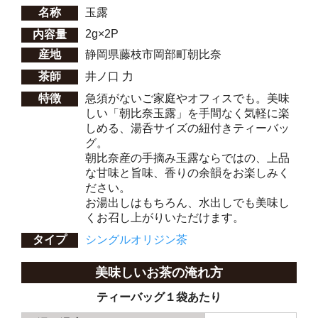
名称
玉露
2g×2P
内容量
産地
静岡県藤枝市岡部町朝比奈
茶師
井ノ口 力
特徴
急須がないご家庭やオフィスでも。美味
しい「朝比奈玉露」を手間なく気軽に楽
しめる、湯呑サイズの紐付きティーバッ
グ。
朝比奈産の手摘み玉露ならではの、上品
な甘味と旨味、香りの余韻をお楽しみく
ださい。
お湯出しはもちろん、水出しでも美味し
くお召し上がりいただけます。
タイプ
シングルオリジン茶
美味しいお茶の淹れ方
ティーバッグ１袋あたり