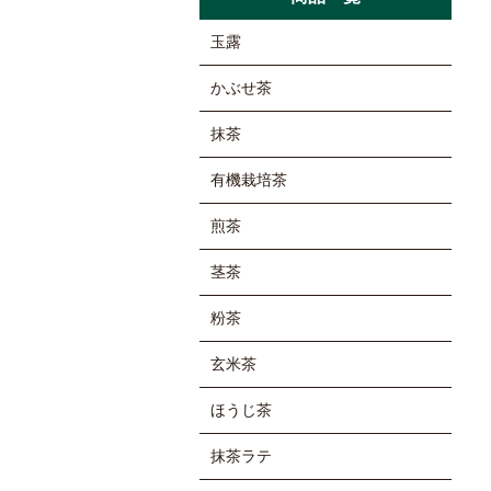
玉露
かぶせ茶
抹茶
有機栽培茶
煎茶
茎茶
粉茶
玄米茶
ほうじ茶
抹茶ラテ