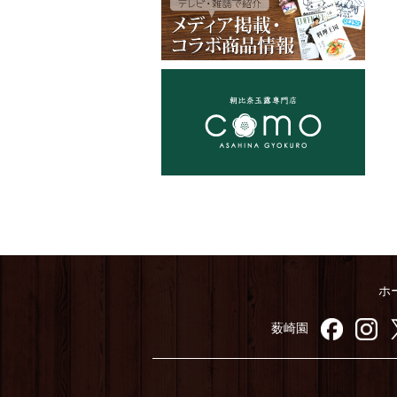
ホ
薮崎園