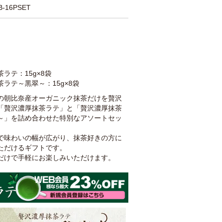
-16PSET
ラテ：15g×8袋
ラテ～黒翠～：15g×8袋
の朝比奈産オーガニック抹茶だけを贅沢
「贅沢濃厚抹茶ラテ」と「贅沢濃厚抹茶
～」を詰め合わせた特別なアソートセッ
で味わいの幅が広がり、抹茶好きの方に
ただけるギフトです。
だけで手軽にお楽しみいただけます。