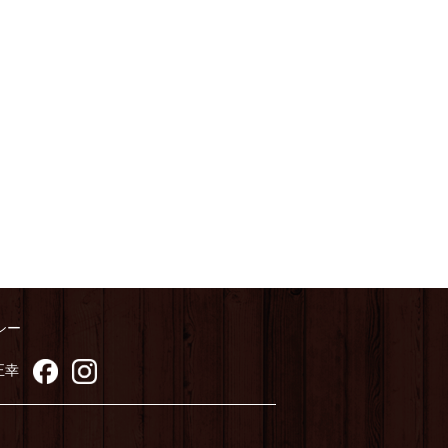
シー
正幸