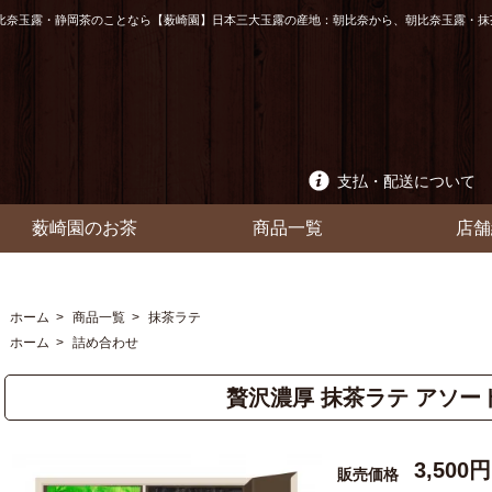
比奈玉露・静岡茶のことなら【薮崎園】日本三大玉露の産地：朝比奈から、朝比奈玉露・抹
支払・配送について
薮崎園のお茶
商品一覧
店舗
ホーム
>
商品一覧
>
抹茶ラテ
ホーム
>
詰め合わせ
贅沢濃厚 抹茶ラテ アソート
3,500
販売価格