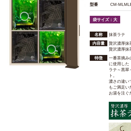
型番
CM-MLMLB
袋サイズ：大
名称
抹茶ラテ
内容量
贅沢濃厚抹茶
贅沢濃厚抹茶
特徴
一番茶摘み
に使用した
ラテ～黒翠
ト。
濃さの違い
もご満足い
お湯を注ぐ