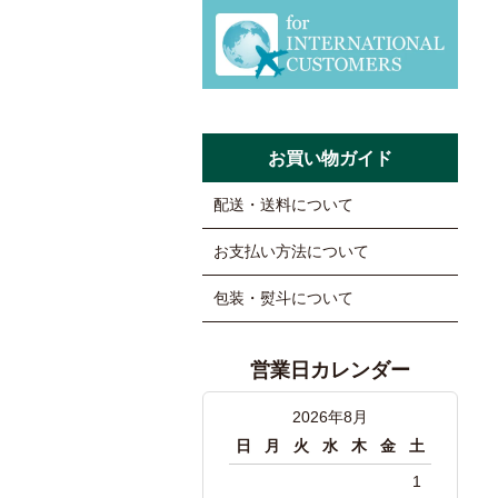
お買い物ガイド
配送・送料について
お支払い方法について
包装・熨斗について
営業日カレンダー
2026年8月
日
月
火
水
木
金
土
1