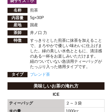
袋サイズ：小
名称
煎茶
5g×30P
内容量
産地
国産
茶師
井ノ口 力
特徴
すっきりとした煎茶に抹茶を加えること
で、まろやかで優しい味わいに仕上げま
した。緑の美しい水色とともに、清涼感
のある一杯をお楽しみいただけます。
紐のついていない急須用ティーバッグが
たっぷり入った徳用タイプです。
タイプ
ブレンド茶
美味しいお茶の淹れ方
ICE
ティーバッグ
２～３袋
水の量
1000cc